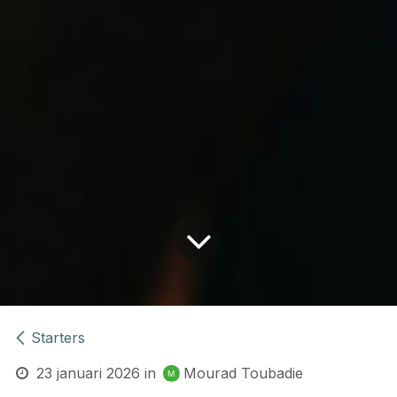
Starters
23 januari 2026
in
Mourad Toubadie