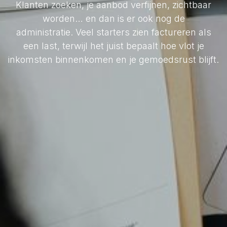
Klanten zoeken, je aanbod verfijnen, zichtbaar
worden… en dan is er ook nog de
administratie. Veel starters zien factureren als
een last, terwijl het juist bepaalt hoe vlot je
inkomsten binnenkomen en je gemoedsrust blijft.