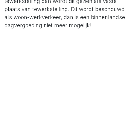
tewerkstelling dan wordt dit gezien als vaste
plaats van tewerkstelling. Dit wordt beschouwd
als woon-werkverkeer, dan is een binnenlandse
dagvergoeding niet meer mogelijk!
Het kan wél nuttig zijn om te kijken welke
vergoedingen wél passen bij woon‑werkverkeer,
zoals de fietsvergoeding.
Lees er meer over in onze blog:
De
fietsvergoeding in 2025 & 2026
In het geval dat de werknemer/bedrijfsleider ook
maaltijdcheques krijgt, dan dien je de
dagvergoeding te beperken met het
werkgeversaandeel van de maaltijdcheques
(€6,91). Dit vermijd je best wanneer je gebruik kan
maken van belastingvrije binnenlandse